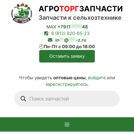
Перейти
АГРО
ТОРГ
ЗАПЧАСТИ
к
содержимому
Запчасти к сельхозтехнике
MAX
+7911
*****
48
8 (812) 920-65-23
in
**
@
***
-z.ru
🕘
Пн-Пт с 09:00 до 18:00
Оставить заявку
Чтобы увидеть
оптовые цены
,
войдите
или
зарегистрируйтесь
.
Поиск
товаров
Меню