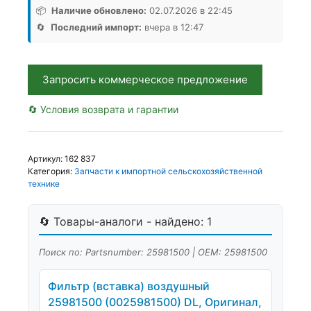
вставка
📦
Наличие обновлено:
02.07.2026 в 22:45
25981500
🔄
Последний импорт:
вчера в 12:47
КИТ
WA,
Аналог,
Запросить коммерческое предложение
Китай
🔄 Условия возврата и гарантии
Артикул:
162 837
Категория:
Запчасти к импортной сельскохозяйственной
технике
🔄 Товары-аналоги - найдено: 1
Поиск по: Partsnumber: 25981500 | OEM: 25981500
Фильтр (вставка) воздушный
25981500 (0025981500) DL, Оригинал,