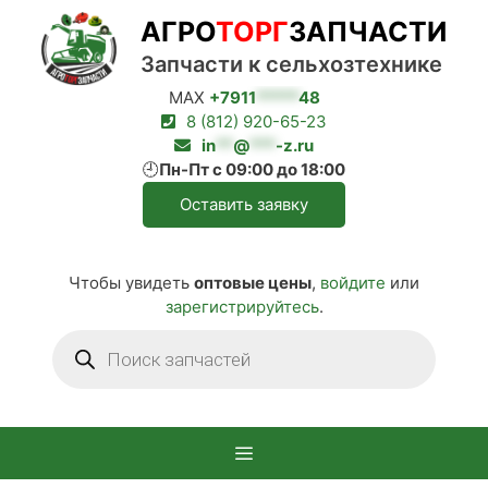
Перейти
АГРО
ТОРГ
ЗАПЧАСТИ
к
содержимому
Запчасти к сельхозтехнике
MAX
+7911
*****
48
8 (812) 920-65-23
in
**
@
***
-z.ru
🕘
Пн-Пт с 09:00 до 18:00
Оставить заявку
Чтобы увидеть
оптовые цены
,
войдите
или
зарегистрируйтесь
.
Поиск
товаров
Меню