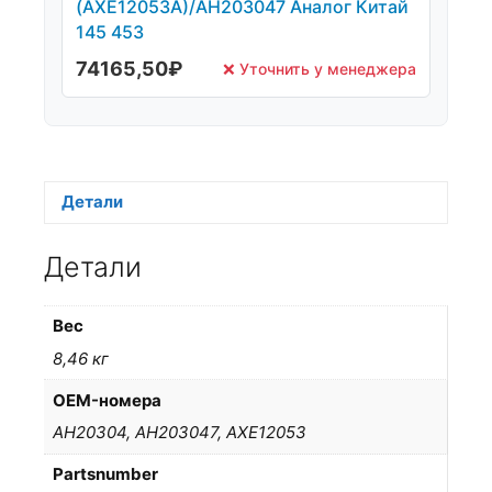
(AXE12053A)/AH203047 Аналог Китай
145 453
74165,50
₽
❌ Уточнить у менеджера
Детали
Детали
Вес
8,46 кг
OEM-номера
AH20304, AH203047, AXE12053
Partsnumber