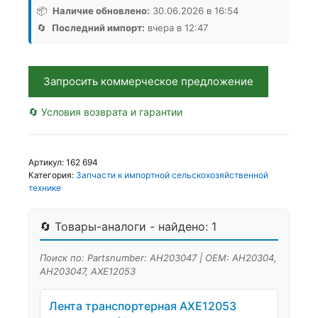
AXE12053/AH203047
📦
Наличие обновлено:
30.06.2026 в 16:54
КИТ
🔄
Последний импорт:
вчера в 12:47
NI,
Аналог,
Китай
Запросить коммерческое предложение
🔄 Условия возврата и гарантии
Артикул:
162 694
Категория:
Запчасти к импортной сельскохозяйственной
технике
🔄 Товары-аналоги - найдено: 1
Поиск по: Partsnumber: AH203047 | OEM: AH20304,
AH203047, AXE12053
Лента транспортерная AXE12053