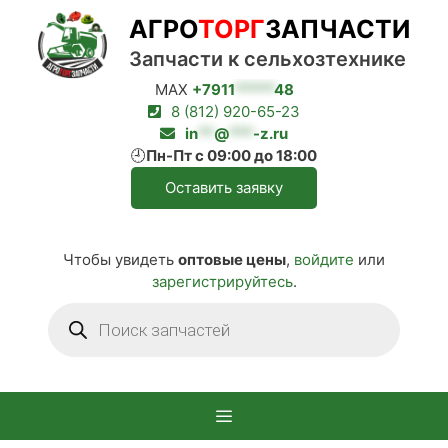
Перейти
АГРО
ТОРГ
ЗАПЧАСТИ
к
содержимому
Запчасти к сельхозтехнике
MAX
+7911
*****
48
8 (812) 920-65-23
in
**
@
***
-z.ru
🕘
Пн-Пт с 09:00 до 18:00
Оставить заявку
Чтобы увидеть
оптовые цены
,
войдите
или
зарегистрируйтесь
.
Поиск
товаров
Меню