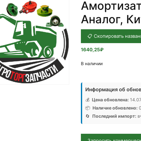
Амортизат
Аналог, К
📋 Скопировать назван
1640,25
₽
В наличии
Количество
товара
Информация об обнов
Амортизатор
7545032
💰
Цена обновлена:
14.07
КИТ
📦
Наличие обновлено:
0
WA,
🔄
Последний импорт:
вч
Аналог,
Китай
Запросить коммерчес