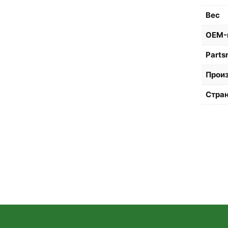
Вес
OEM-
Parts
Прои
Стран
🍪 Мы используем cookie для улучшения