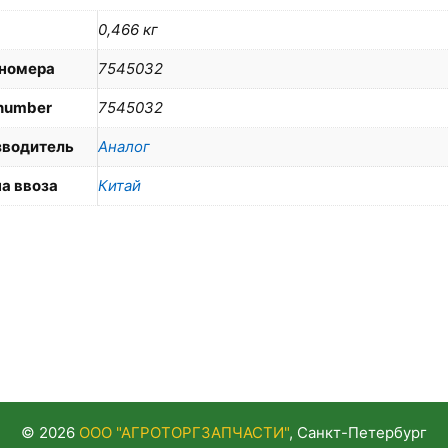
0,466 кг
номера
7545032
number
7545032
зводитель
Аналог
а ввоза
Китай
© 2026
ООО "АГРОТОРГЗАПЧАСТИ"
, Санкт-Петербург
 работы сайта. Продолжая просмотр, вы соглашаетесь с
Полити