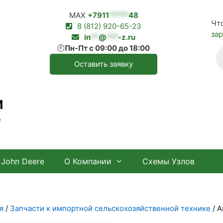
MAX
+7911
*****
48
Чт
8 (812) 920-65-23
за
in
**
@
***
-z.ru
🕘
Пн-Пт с 09:00 до 18:00
П
т
Оставить заявку
И
е
John Deere
О Компании
Схемы Узлов
я
/
Запчасти к импортной сельскохозяйственной технике
/ А