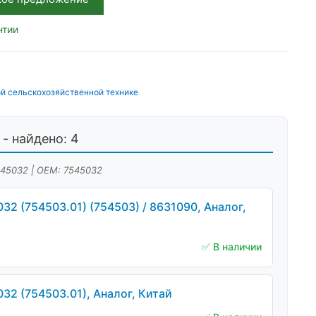
нтии
й сельскохозяйственной технике
- найдено: 4
545032 | OEM: 7545032
2 (754503.01) (754503) / 8631090, Аналог,
✅ В наличии
32 (754503.01), Аналог, Китай