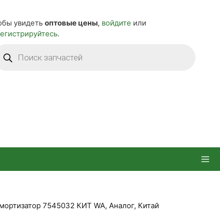
обы увидеть
оптовые цены
,
войдите
или
регистрируйтесь
.
оиск
оваров
мортизатор 7545032 КИТ WA, Аналог, Китай