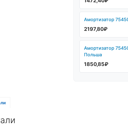
1472,40
₽
Амортизатор 75450
2197,80
₽
Амортизатор 754503
Польша
1850,85
₽
али
тали