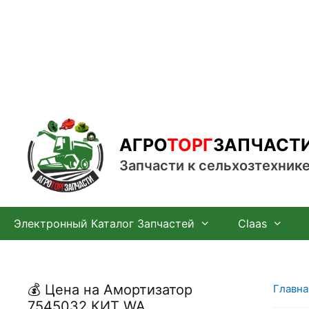
Перейти
к
содержимому
АГРО
ТОРГ
ЗАПЧАСТ
Запчасти к сельхозтехник
Электронный Каталог Запчастей
Claas
💰 Цена на Амортизатор
Главна
7545032 КИТ WA,