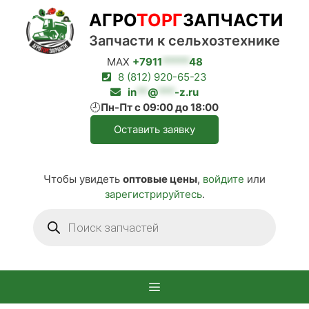
Перейти
АГРО
ТОРГ
ЗАПЧАСТИ
к
содержимому
Запчасти к сельхозтехнике
MAX
+7911
*****
48
8 (812) 920-65-23
in
**
@
***
-z.ru
🕘
Пн-Пт с 09:00 до 18:00
Оставить заявку
Чтобы увидеть
оптовые цены
,
войдите
или
зарегистрируйтесь
.
Поиск
товаров
Меню