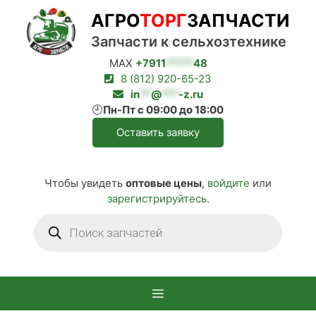
Перейти
АГРО
ТОРГ
ЗАПЧАСТИ
к
содержимому
Запчасти к сельхозтехнике
MAX
+7911
*****
48
8 (812) 920-65-23
in
**
@
***
-z.ru
🕘
Пн-Пт с 09:00 до 18:00
Оставить заявку
Чтобы увидеть
оптовые цены
,
войдите
или
зарегистрируйтесь
.
Поиск
товаров
Меню