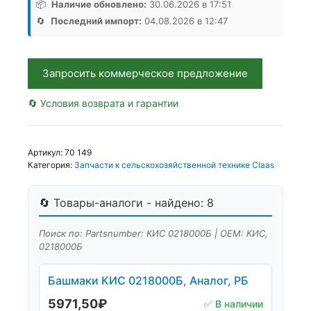
0218000Б,
📦
Наличие обновлено:
30.06.2026 в 17:51
Аналог,
🔄
Последний импорт:
04.08.2026 в 12:47
РБ
Запросить коммерческое предложение
🔄 Условия возврата и гарантии
Артикул:
70 149
Категория:
Запчасти к сельскохозяйственной технике Claas
🔄 Товары-аналоги - найдено: 8
Поиск по: Partsnumber: КИС 0218000Б | OEM: КИС,
0218000Б
Башмаки КИС 0218000Б, Аналог, РБ
5971,50
₽
✅ В наличии