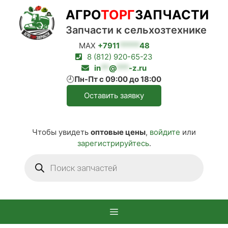
Перейти
АГРО
ТОРГ
ЗАПЧАСТИ
к
содержимому
Запчасти к сельхозтехнике
MAX
+7911
*****
48
8 (812) 920-65-23
in
**
@
***
-z.ru
🕘
Пн-Пт с 09:00 до 18:00
Оставить заявку
Чтобы увидеть
оптовые цены
,
войдите
или
зарегистрируйтесь
.
Поиск
товаров
Меню