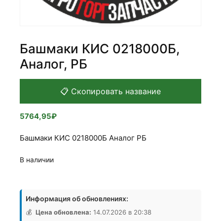
Башмаки КИС 0218000Б,
Аналог, РБ
📋 Скопировать название
5764,95
₽
Башмаки КИС 0218000Б Аналог РБ
В наличии
Количество
товара
Информация об обновлениях:
Башмаки
КИС
💰
Цена обновлена:
14.07.2026 в 20:38