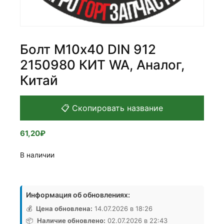
Болт М10х40 DIN 912
2150980 КИТ WA, Аналог,
Китай
📋 Скопировать название
61,20
₽
В наличии
Количество
товара
Информация об обновлениях:
Болт
М10х40
💰
Цена обновлена:
14.07.2026 в 18:26
DIN
📦
Наличие обновлено:
02.07.2026 в 22:43