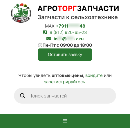
Перейти
АГРО
ТОРГ
ЗАПЧАСТИ
к
содержимому
Запчасти к сельхозтехнике
MAX
+7911
*****
48
8 (812) 920-65-23
in
**
@
***
-z.ru
🕘
Пн-Пт с 09:00 до 18:00
Оставить заявку
Чтобы увидеть
оптовые цены
,
войдите
или
зарегистрируйтесь
.
Поиск
товаров
Меню