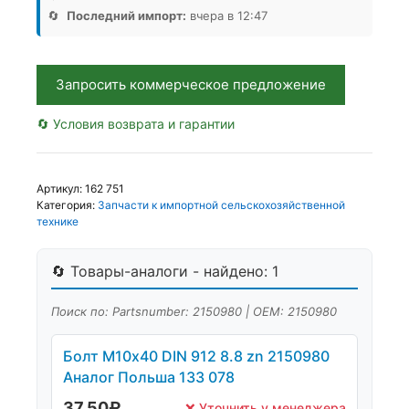
912
🔄
Последний импорт:
вчера в 12:47
2150980
КИТ
WA,
Запросить коммерческое предложение
Аналог,
Китай
🔄 Условия возврата и гарантии
Артикул:
162 751
Категория:
Запчасти к импортной сельскохозяйственной
технике
🔄 Товары-аналоги - найдено: 1
Поиск по: Partsnumber: 2150980 | OEM: 2150980
Болт М10х40 DIN 912 8.8 zn 2150980
Аналог Польша 133 078
37,50
₽
❌ Уточнить у менеджера