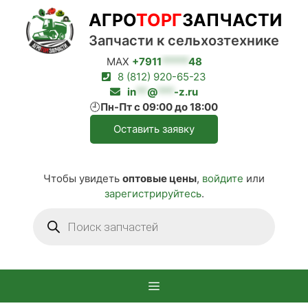
Перейти
АГРО
ТОРГ
ЗАПЧАСТИ
к
содержимому
Запчасти к сельхозтехнике
MAX
+7911
*****
48
8 (812) 920-65-23
in
**
@
***
-z.ru
🕘
Пн-Пт с 09:00 до 18:00
Оставить заявку
Чтобы увидеть
оптовые цены
,
войдите
или
зарегистрируйтесь
.
Поиск
товаров
Меню