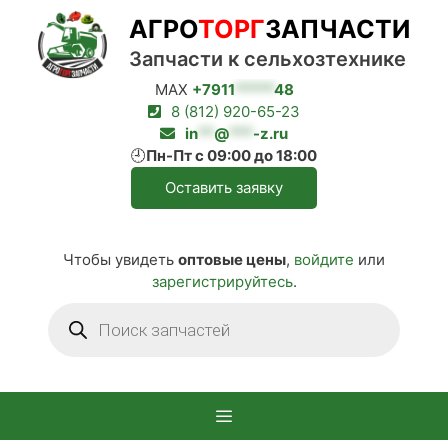
Перейти
АГРО
ТОРГ
ЗАПЧАСТИ
к
содержимому
Запчасти к сельхозтехнике
MAX
+7911
*****
48
8 (812) 920-65-23
in
**
@
***
-z.ru
🕘
Пн-Пт с 09:00 до 18:00
Оставить заявку
Чтобы увидеть
оптовые цены
,
войдите
или
зарегистрируйтесь
.
Поиск
товаров
Меню