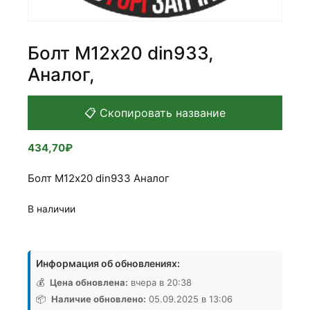
Болт М12х20 din933,
Аналог,
📋 Скопировать название
434,70
₽
Болт М12х20 din933 Аналог
В наличии
Количество
товара
Информация об обновлениях:
Болт
М12х20
💰
Цена обновлена:
вчера в 20:38
din933,
📦
Наличие обновлено:
05.09.2025 в 13:06