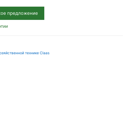
кое предложение
нтии
озяйственной технике Claas