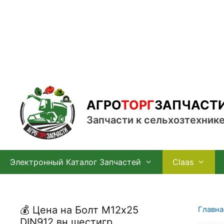
Перейти
к
содержимому
АГРО
ТОРГ
ЗАПЧАСТ
Запчасти к сельхозтехник
Электронный Каталог Запчастей
Claas
💰 Цена на Болт М12х25
Главна
DIN912 вн шестигр,