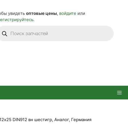
обы увидеть
оптовые цены
,
войдите
или
регистрируйтесь
.
оиск
оваров
12х25 DIN912 вн шестигр, Аналог, Германия