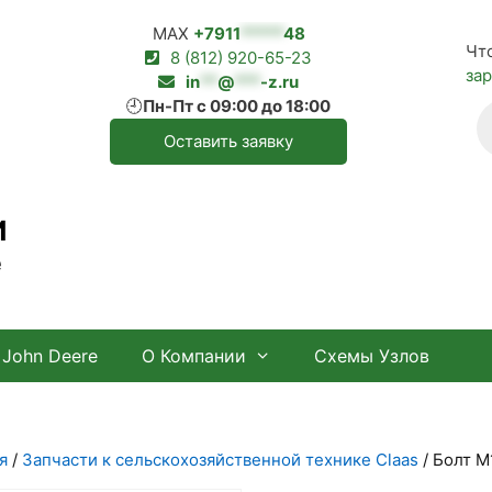
MAX
+7911
*****
48
Чт
8 (812) 920-65-23
за
in
**
@
***
-z.ru
🕘
Пн-Пт с 09:00 до 18:00
П
т
Оставить заявку
И
е
John Deere
О Компании
Схемы Узлов
я
/
Запчасти к сельскохозяйственной технике Claas
/ Болт М