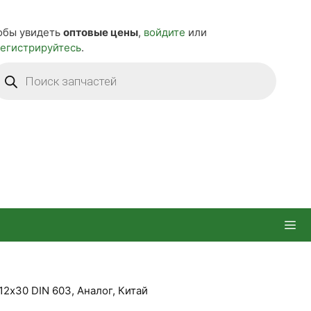
обы увидеть
оптовые цены
,
войдите
или
регистрируйтесь
.
оиск
оваров
12х30 DIN 603, Аналог, Китай