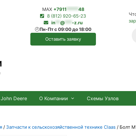
MAX
+7911
*****
48
Чт
8 (812) 920-65-23
за
in
**
@
***
-z.ru
🕘
Пн-Пт с 09:00 до 18:00
П
т
Оставить заявку
И
е
John Deere
О Компании
Схемы Узлов
я
/
Запчасти к сельскохозяйственной технике Claas
/ Болт М