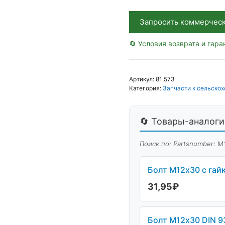
Запросить коммерчес
🔄 Условия возврата и гара
Артикул:
81 573
Категория:
Запчасти к сельскох
🔄 Товары-аналоги 
Поиск по: Partsnumber: М
Болт М12х30 с гайк
31,95
₽
Болт М12х30 DIN 93