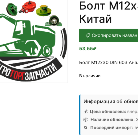
Болт М12х
Китай
📋 Скопировать назван
53,55
₽
Болт М12х30 DIN 603 Ана
В наличии
Количество
товара
Информация об обнов
Болт
М12х30
💰
Цена обновлена:
вчера
DIN
📦
Наличие обновлено:
3
603,
🔄
Последний импорт:
вч
Аналог,
Китай