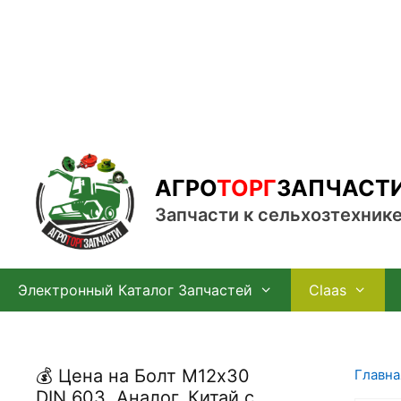
Перейти
к
содержимому
АГРО
ТОРГ
ЗАПЧАСТ
Запчасти к сельхозтехник
Электронный Каталог Запчастей
Claas
💰 Цена на Болт М12х30
Главна
DIN 603, Аналог, Китай с