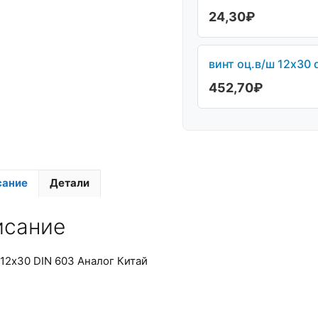
24,30
₽
винт оц.в/ш 12х30 
452,70
₽
сание
Детали
исание
12х30 DIN 603 Аналог Китай