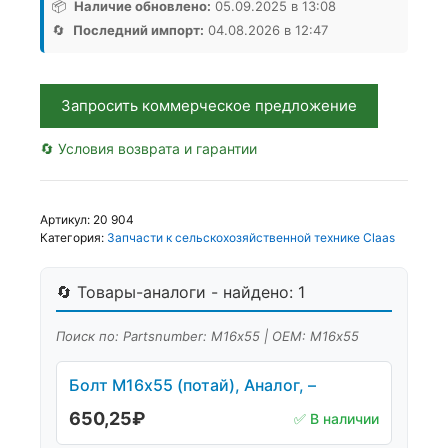
с
📦
Наличие обновлено:
05.09.2025 в 13:08
гайкой
🔄
Последний импорт:
04.08.2026 в 12:47
16
8
БП
Запросить коммерческое предложение
1с,
Аналог,
🔄 Условия возврата и гарантии
2РФ
Артикул:
20 904
Категория:
Запчасти к сельскохозяйственной технике Claas
🔄 Товары-аналоги - найдено: 1
Поиск по: Partsnumber: М16х55 | OEM: М16х55
Болт М16х55 (потай), Аналог, –
650,25
₽
✅ В наличии