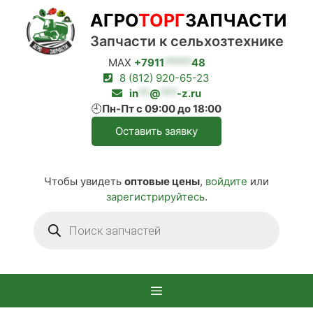
Перейти
АГРО
ТОРГ
ЗАПЧАСТИ
к
содержимому
Запчасти к сельхозтехнике
MAX
+7911
*****
48
8 (812) 920-65-23
in
**
@
***
-z.ru
🕘
Пн-Пт с 09:00 до 18:00
Оставить заявку
Чтобы увидеть
оптовые цены
,
войдите
или
зарегистрируйтесь
.
Поиск
товаров
Меню