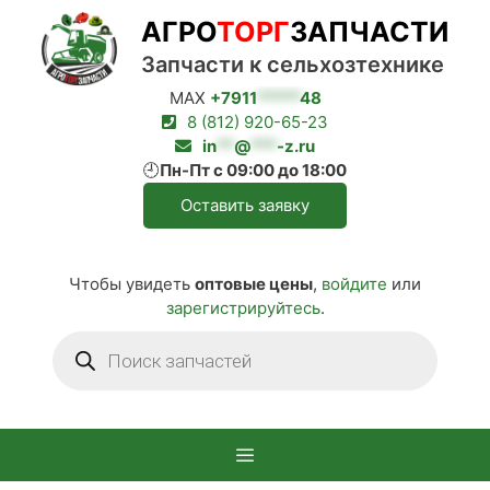
Перейти
АГРО
ТОРГ
ЗАПЧАСТИ
к
содержимому
Запчасти к сельхозтехнике
MAX
+7911
*****
48
8 (812) 920-65-23
in
**
@
***
-z.ru
🕘
Пн-Пт с 09:00 до 18:00
Оставить заявку
Чтобы увидеть
оптовые цены
,
войдите
или
зарегистрируйтесь
.
Поиск
товаров
Меню