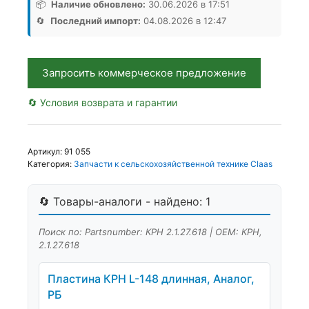
гайкой
📦
Наличие обновлено:
30.06.2026 в 17:51
КРН
🔄
Последний импорт:
04.08.2026 в 12:47
2.1.27.618
КИТАЙ,
Аналог,
Запросить коммерческое предложение
Китай
🔄 Условия возврата и гарантии
Артикул:
91 055
Категория:
Запчасти к сельскохозяйственной технике Claas
🔄 Товары-аналоги - найдено: 1
Поиск по: Partsnumber: КРН 2.1.27.618 | OEM: КРН,
2.1.27.618
Пластина КРН L-148 длинная, Аналог,
РБ