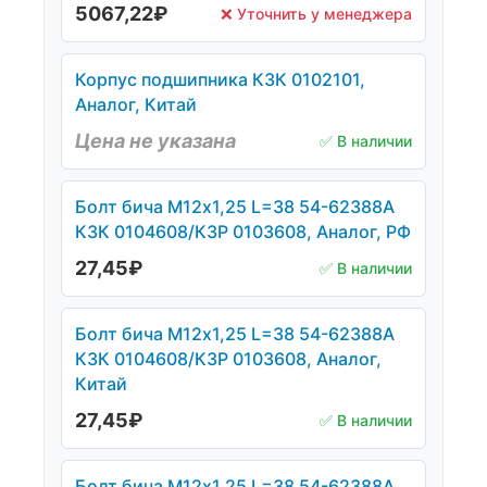
5067,22
₽
❌ Уточнить у менеджера
Корпус подшипника КЗК 0102101,
Аналог, Китай
Цена не указана
✅ В наличии
Болт бича М12х1,25 L=38 54-62388А
КЗК 0104608/КЗР 0103608, Аналог, РФ
27,45
₽
✅ В наличии
Болт бича М12х1,25 L=38 54-62388А
КЗК 0104608/КЗР 0103608, Аналог,
Китай
27,45
₽
✅ В наличии
Болт бича М12х1,25 L=38 54-62388А