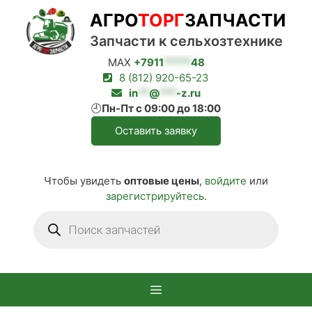
Перейти
АГРО
ТОРГ
ЗАПЧАСТИ
к
содержимому
Запчасти к сельхозтехнике
MAX
+7911
*****
48
8 (812) 920-65-23
in
**
@
***
-z.ru
🕘
Пн-Пт с 09:00 до 18:00
Оставить заявку
Чтобы увидеть
оптовые цены
,
войдите
или
зарегистрируйтесь
.
Поиск
товаров
Меню