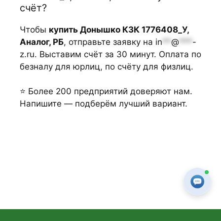
счёт?
Чтобы
купить Донышко КЗК 1776408_У,
Аналог, РБ
, отправьте заявку на
in
**
@
***
-
z.ru
. Выставим счёт за 30 минут. Оплата по
безналу для юрлиц, по счёту для физлиц.
⭐ Более 200 предприятий доверяют нам.
Напишите — подберём лучший вариант.
🍪 Мы используем cookie для улучшения работы сайта.
Продолжая просмотр, вы соглашаетесь с
Политикой