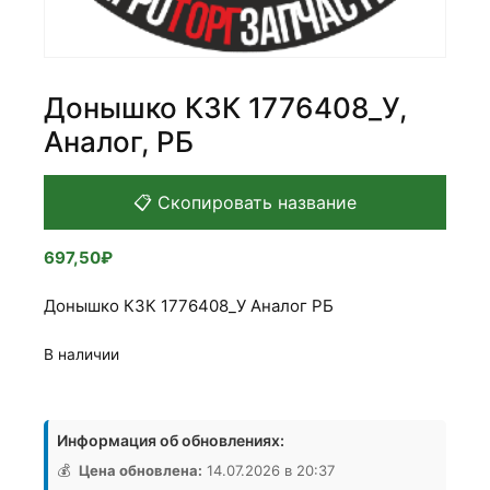
Донышко КЗК 1776408_У,
Аналог, РБ
📋 Скопировать название
697,50
₽
Донышко КЗК 1776408_У Аналог РБ
В наличии
Количество
товара
Информация об обновлениях:
Донышко
КЗК
💰
Цена обновлена:
14.07.2026 в 20:37