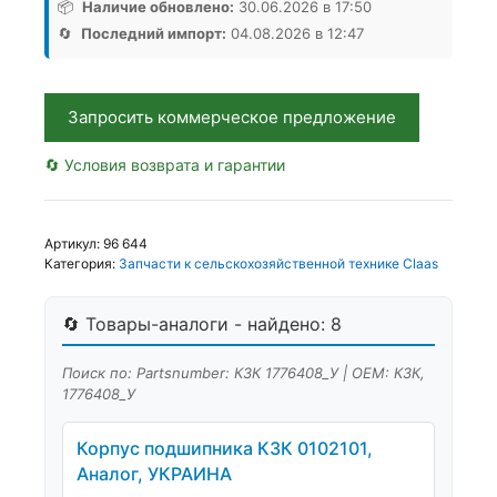
1776408_У,
📦
Наличие обновлено:
30.06.2026 в 17:50
Аналог,
🔄
Последний импорт:
04.08.2026 в 12:47
РБ
Запросить коммерческое предложение
🔄 Условия возврата и гарантии
Артикул:
96 644
Категория:
Запчасти к сельскохозяйственной технике Claas
🔄 Товары-аналоги - найдено: 8
Поиск по: Partsnumber: КЗК 1776408_У | OEM: КЗК,
1776408_У
Корпус подшипника КЗК 0102101,
Аналог, УКРАИНА