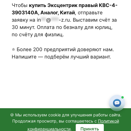
Чтобы
купить Эксцентрик правый КВС-4-
3903140А, Аналог, Китай
, отправьте
заявку на
in
**
@
***
-z.ru
. Выставим счёт за
30 минут. Оплата по безналу для юрлиц,
по счёту для физлиц.
⭐ Более 200 предприятий доверяют нам.
Напишите — подберём лучший вариант.
🍪 Мы используем cookie для улучшения работы сайта.
Продолжая просмотр, вы соглашаетесь с
Политикой
© 2026
ООО "АГРОТОРГЗАПЧАСТИ"
, Санкт-Петербург
Принять
конфиденциальности
.