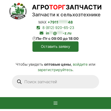
Перейти
АГРО
ТОРГ
ЗАПЧАСТИ
к
содержимому
Запчасти к сельхозтехнике
MAX
+7911
*****
48
8 (812) 920-65-23
in
**
@
***
-z.ru
🕘
Пн-Пт с 09:00 до 18:00
Оставить заявку
Чтобы увидеть
оптовые цены
,
войдите
или
зарегистрируйтесь
.
Поиск
товаров
Меню