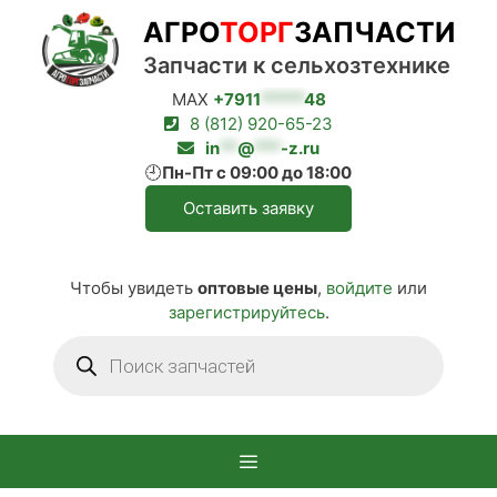
Перейти
АГРО
ТОРГ
ЗАПЧАСТИ
к
содержимому
Запчасти к сельхозтехнике
MAX
+7911
*****
48
8 (812) 920-65-23
in
**
@
***
-z.ru
🕘
Пн-Пт с 09:00 до 18:00
Оставить заявку
Чтобы увидеть
оптовые цены
,
войдите
или
зарегистрируйтесь
.
Поиск
товаров
Меню