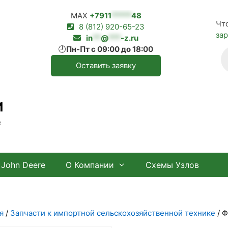
MAX
+7911
*****
48
Чт
8 (812) 920-65-23
за
in
**
@
***
-z.ru
🕘
Пн-Пт с 09:00 до 18:00
П
т
Оставить заявку
И
е
John Deere
О Компании
Схемы Узлов
я
/
Запчасти к импортной сельскохозяйственной технике
/ Ф