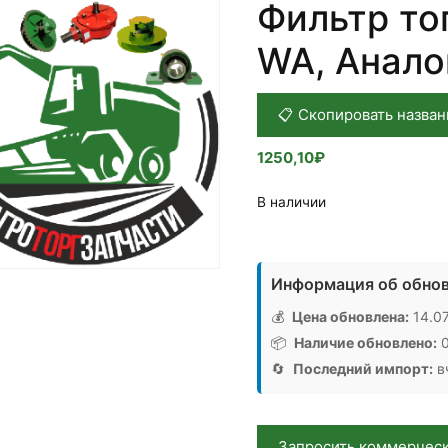
Фильтр то
WA, Анало
📋 Скопировать назван
1250,10
₽
В наличии
Количество
товара
Информация об обнов
Фильтр
топливный
💰
Цена обновлена:
14.07
19951210
📦
Наличие обновлено:
0
КИТ
🔄
Последний импорт:
вч
WA,
Аналог,
Китай
Запросить коммерчес