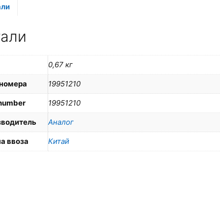
али
тали
0,67 кг
номера
19951210
number
19951210
зводитель
Аналог
а ввоза
Китай