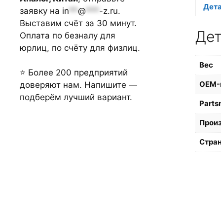
Дет
заявку на
in
**
@
***
-z.ru
.
Выставим счёт за 30 минут.
Де
Оплата по безналу для
юрлиц, по счёту для физлиц.
Вес
⭐ Более 200 предприятий
OEM-
доверяют нам. Напишите —
подберём лучший вариант.
Parts
Прои
Стран