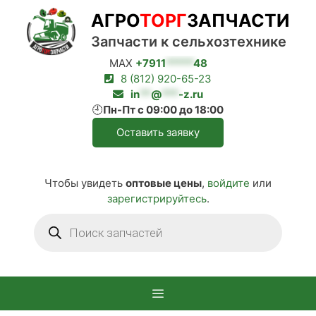
Перейти
АГРО
ТОРГ
ЗАПЧАСТИ
к
содержимому
Запчасти к сельхозтехнике
MAX
+7911
*****
48
8 (812) 920-65-23
in
**
@
***
-z.ru
🕘
Пн-Пт с 09:00 до 18:00
Оставить заявку
Чтобы увидеть
оптовые цены
,
войдите
или
зарегистрируйтесь
.
Поиск
товаров
Меню