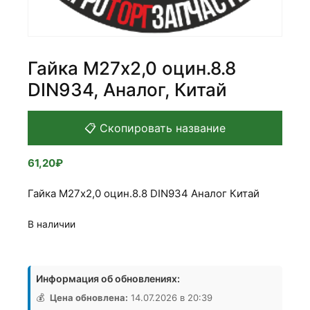
Гайка М27х2,0 оцин.8.8
DIN934, Аналог, Китай
📋 Скопировать название
61,20
₽
Гайка М27х2,0 оцин.8.8 DIN934 Аналог Китай
В наличии
Количество
товара
Информация об обновлениях:
Гайка
М27х2,0
💰
Цена обновлена:
14.07.2026 в 20:39