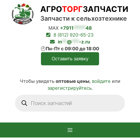
Перейти
АГРО
ТОРГ
ЗАПЧАСТИ
к
содержимому
Запчасти к сельхозтехнике
MAX
+7911
*****
48
8 (812) 920-65-23
in
**
@
***
-z.ru
🕘
Пн-Пт с 09:00 до 18:00
Оставить заявку
Чтобы увидеть
оптовые цены
,
войдите
или
зарегистрируйтесь
.
Поиск
товаров
Меню