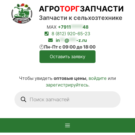
Перейти
АГРО
ТОРГ
ЗАПЧАСТИ
к
содержимому
Запчасти к сельхозтехнике
MAX
+7911
*****
48
8 (812) 920-65-23
in
**
@
***
-z.ru
🕘
Пн-Пт с 09:00 до 18:00
Оставить заявку
Чтобы увидеть
оптовые цены
,
войдите
или
зарегистрируйтесь
.
Поиск
товаров
Меню