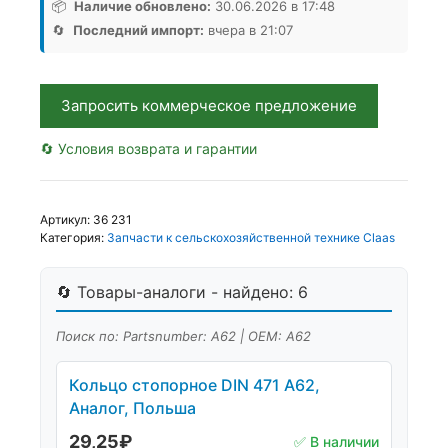
А62,
📦
Наличие обновлено:
30.06.2026 в 17:48
Аналог,
🔄
Последний импорт:
вчера в 21:07
РБ
Запросить коммерческое предложение
🔄 Условия возврата и гарантии
Артикул:
36 231
Категория:
Запчасти к сельскохозяйственной технике Claas
🔄 Товары-аналоги - найдено: 6
Поиск по: Partsnumber: А62 | OEM: А62
Кольцо стопорное DIN 471 А62,
Аналог, Польша
29,25
₽
✅ В наличии