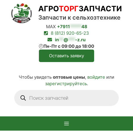
Перейти
АГРО
ТОРГ
ЗАПЧАСТИ
к
содержимому
Запчасти к сельхозтехнике
MAX
+7911
*****
48
8 (812) 920-65-23
in
**
@
***
-z.ru
🕘
Пн-Пт с 09:00 до 18:00
Оставить заявку
Чтобы увидеть
оптовые цены
,
войдите
или
зарегистрируйтесь
.
Поиск
товаров
Меню