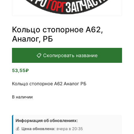
Кольцо стопорное А62,
Аналог, РБ
📋 Скопировать название
53,55
₽
Кольцо стопорное А62 Аналог РБ
В наличии
Количество
товара
Информация об обновлениях:
Кольцо
стопорное
💰
Цена обновлена:
вчера в 20:35