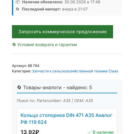
DIN
📦
Наличие обновлено:
30.06.2026 в 17:48
471
🔄
Последний импорт:
вчера в 21:07
А35,
Аналог,
Китай
Запросить коммерческое предложение
🔄 Условия возврата и гарантии
Артикул:
88 764
Категория:
Запчасти к сельскохозяйственной технике Claas
🔄 Товары-аналоги - найдено: 5
Поиск по: Partsnumber: А35 | OEM: А35
Кольцо стопорное DIN 471 A35 Аналог
РФ 119 624
13,92
₽
✅ В наличии