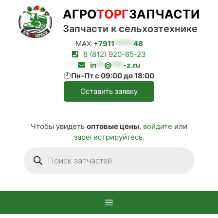
Перейти
АГРО
ТОРГ
ЗАПЧАСТИ
к
содержимому
Запчасти к сельхозтехнике
MAX
+7911
*****
48
8 (812) 920-65-23
in
**
@
***
-z.ru
🕘
Пн-Пт с 09:00 до 18:00
Оставить заявку
Чтобы увидеть
оптовые цены
,
войдите
или
зарегистрируйтесь
.
Поиск
товаров
Меню