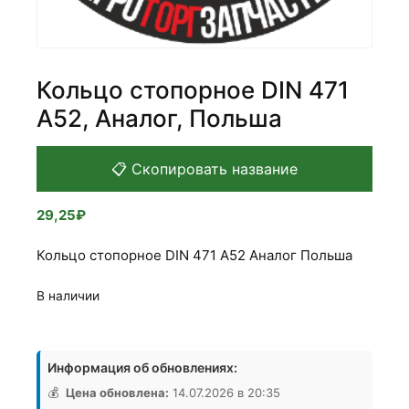
Кольцо стопорное DIN 471
А52, Аналог, Польша
📋 Скопировать название
29,25
₽
Кольцо стопорное DIN 471 А52 Аналог Польша
В наличии
Количество
товара
Информация об обновлениях:
Кольцо
стопорное
💰
Цена обновлена:
14.07.2026 в 20:35