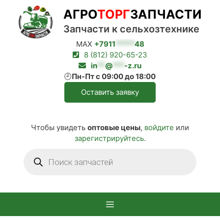
Перейти
АГРО
ТОРГ
ЗАПЧАСТИ
к
содержимому
Запчасти к сельхозтехнике
MAX
+7911
*****
48
8 (812) 920-65-23
in
**
@
***
-z.ru
🕘
Пн-Пт с 09:00 до 18:00
Оставить заявку
Чтобы увидеть
оптовые цены
,
войдите
или
зарегистрируйтесь
.
Поиск
товаров
Меню