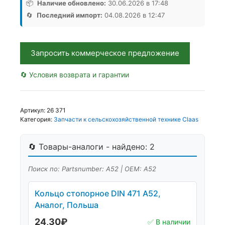
DIN
📦
Наличие обновлено:
30.06.2026 в 17:48
471
🔄
Последний импорт:
04.08.2026 в 12:47
А52,
Аналог,
Польша
Запросить коммерческое предложение
🔄 Условия возврата и гарантии
Артикул:
26 371
Категория:
Запчасти к сельскохозяйственной технике Claas
🔄 Товары-аналоги - найдено: 2
Поиск по: Partsnumber: А52 | OEM: А52
Кольцо стопорное DIN 471 А52,
Аналог, Польша
24,30
₽
✅ В наличии