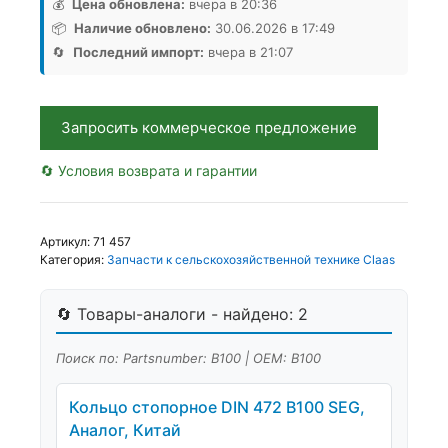
стопорное
💰
Цена обновлена:
вчера в 20:36
DIN
📦
Наличие обновлено:
30.06.2026 в 17:49
472
🔄
Последний импорт:
вчера в 21:07
B100
SEG,
Аналог,
Запросить коммерческое предложение
Китай
🔄 Условия возврата и гарантии
Артикул:
71 457
Категория:
Запчасти к сельскохозяйственной технике Claas
🔄 Товары-аналоги - найдено: 2
Поиск по: Partsnumber: В100 | OEM: В100
Кольцо стопорное DIN 472 B100 SEG,
Аналог, Китай