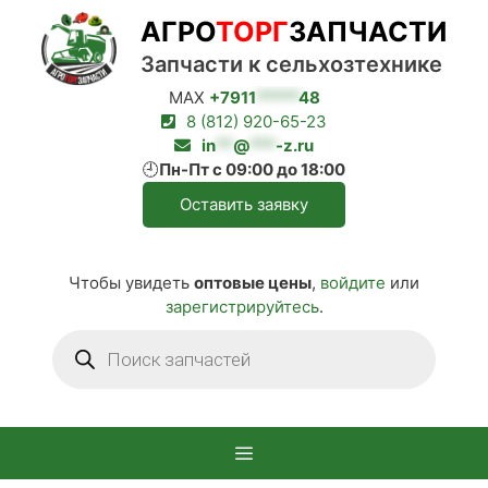
Перейти
АГРО
ТОРГ
ЗАПЧАСТИ
к
содержимому
Запчасти к сельхозтехнике
MAX
+7911
*****
48
8 (812) 920-65-23
in
**
@
***
-z.ru
🕘
Пн-Пт с 09:00 до 18:00
Оставить заявку
Чтобы увидеть
оптовые цены
,
войдите
или
зарегистрируйтесь
.
Поиск
товаров
Меню