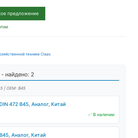
кое предложение
нтии
озяйственной технике Claas
- найдено: 2
45 | OEM: В45
IN 472 В45, Аналог, Китай
✅ В наличии
В45, Аналог, Китай