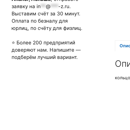
заявку на
in
**
@
***
-z.ru
.
Выставим счёт за 30 минут.
Оплата по безналу для
юрлиц, по счёту для физлиц.
⭐ Более 200 предприятий
Опи
доверяют нам. Напишите —
подберём лучший вариант.
Оп
кольцо