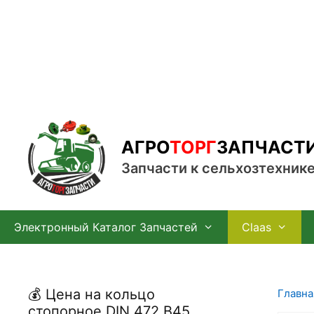
Перейти
к
содержимому
АГРО
ТОРГ
ЗАПЧАСТ
Запчасти к сельхозтехник
Электронный Каталог Запчастей
Claas
💰 Цена на кольцо
Главна
стопорное DIN 472 В45,