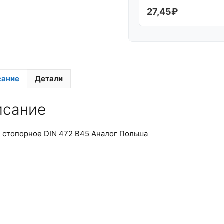
27,45
₽
сание
Детали
исание
 стопорное DIN 472 В45 Аналог Польша