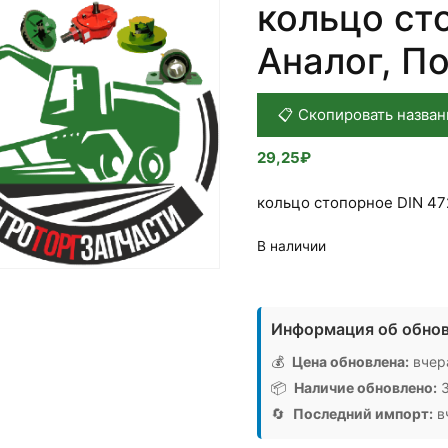
кольцо ст
Аналог, П
📋 Скопировать назван
29,25
₽
кольцо стопорное DIN 47
В наличии
Количество
товара
Информация об обнов
кольцо
стопорное
💰
Цена обновлена:
вчера
DIN
📦
Наличие обновлено:
3
472
🔄
Последний импорт:
вч
В45,
Аналог,