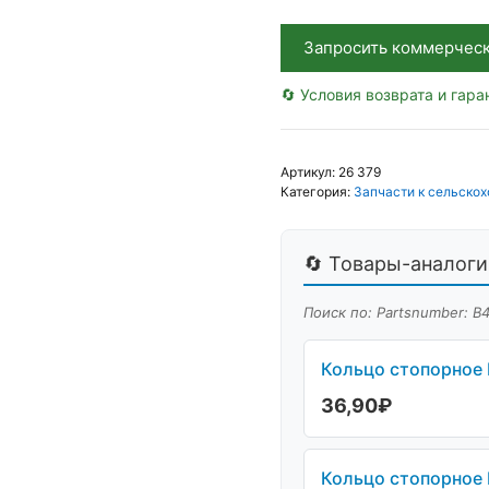
Польша
Запросить коммерчес
🔄 Условия возврата и гара
Артикул:
26 379
Категория:
Запчасти к сельскох
🔄 Товары-аналоги 
Поиск по: Partsnumber: В
Кольцо стопорное D
36,90
₽
Кольцо стопорное 