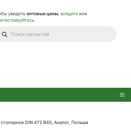
обы увидеть
оптовые цены
,
войдите
или
регистрируйтесь
.
оиск
оваров
 стопорное DIN 472 В45, Аналог, Польша