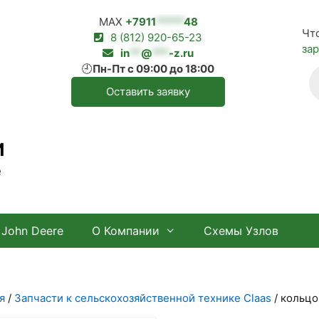
MAX
+7911
*****
48
Чт
8 (812) 920-65-23
за
in
**
@
***
-z.ru
🕘
Пн-Пт с 09:00 до 18:00
П
т
Оставить заявку
И
е
John Deere
О Компании
Схемы Узлов
я
/
Запчасти к сельскохозяйственной технике Claas
/ кольцо