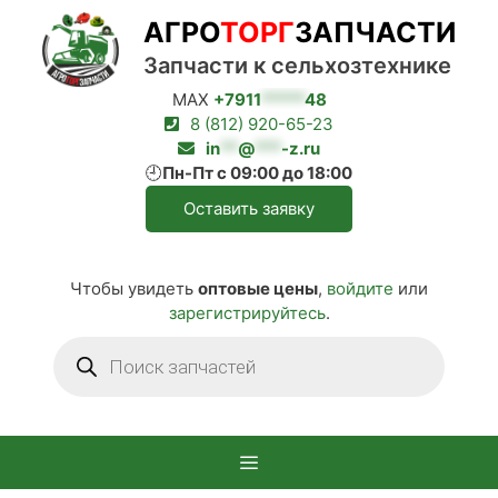
Перейти
АГРО
ТОРГ
ЗАПЧАСТИ
к
содержимому
Запчасти к сельхозтехнике
MAX
+7911
*****
48
8 (812) 920-65-23
in
**
@
***
-z.ru
🕘
Пн-Пт с 09:00 до 18:00
Оставить заявку
Чтобы увидеть
оптовые цены
,
войдите
или
зарегистрируйтесь
.
Поиск
товаров
Меню