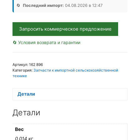
КИТ
🔄
Последний импорт:
04.08.2026 в 12:47
WA,
Аналог,
Китай
Запросить коммерческое предложение
🔄 Условия возврата и гарантии
Артикул:
162 896
Категория:
Запчасти к импортной сельскохозяйственной
технике
Детали
Детали
Вес
0,014 кг