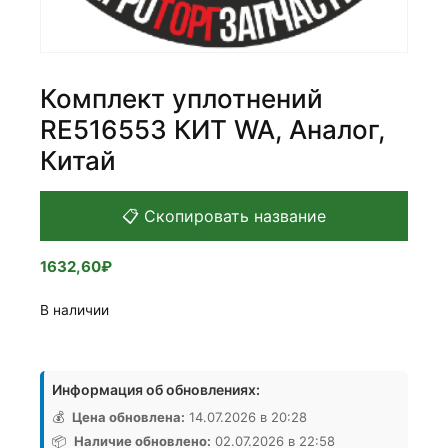
Комплект уплотнений
RE516553 КИТ WA, Аналог,
Китай
📋 Скопировать название
1632,60
₽
В наличии
Количество
товара
Информация об обновлениях:
Комплект
уплотнений
💰
Цена обновлена:
14.07.2026 в 20:28
RE516553
📦
Наличие обновлено:
02.07.2026 в 22:58