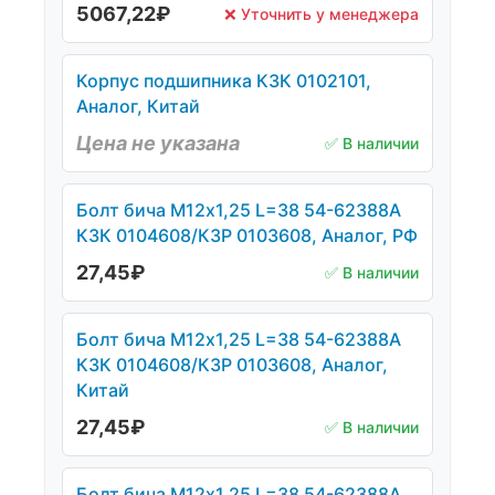
5067,22
₽
❌ Уточнить у менеджера
Корпус подшипника КЗК 0102101,
Аналог, Китай
Цена не указана
✅ В наличии
Болт бича М12х1,25 L=38 54-62388А
КЗК 0104608/КЗР 0103608, Аналог, РФ
27,45
₽
✅ В наличии
Болт бича М12х1,25 L=38 54-62388А
КЗК 0104608/КЗР 0103608, Аналог,
Китай
27,45
₽
✅ В наличии
Болт бича М12х1,25 L=38 54-62388А