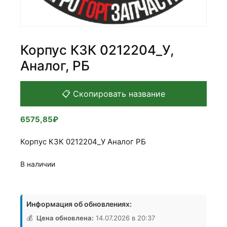
Корпус КЗК 0212204_У,
Аналог, РБ
📋 Скопировать название
6575,85
₽
Корпус КЗК 0212204_У Аналог РБ
В наличии
Количество
товара
Информация об обновлениях:
Корпус
КЗК
💰
Цена обновлена:
14.07.2026 в 20:37