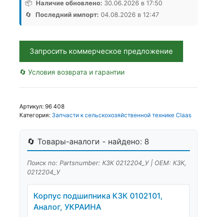
0212204_У,
📦
Наличие обновлено:
30.06.2026 в 17:50
Аналог,
🔄
Последний импорт:
04.08.2026 в 12:47
РБ
Запросить коммерческое предложение
🔄 Условия возврата и гарантии
Артикул:
96 408
Категория:
Запчасти к сельскохозяйственной технике Claas
🔄 Товары-аналоги - найдено: 8
Поиск по: Partsnumber: КЗК 0212204_У | OEM: КЗК,
0212204_У
Корпус подшипника КЗК 0102101,
Аналог, УКРАИНА