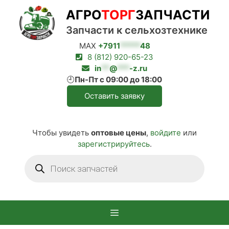
Перейти
АГРО
ТОРГ
ЗАПЧАСТИ
к
содержимому
Запчасти к сельхозтехнике
MAX
+7911
*****
48
8 (812) 920-65-23
in
**
@
***
-z.ru
🕘
Пн-Пт с 09:00 до 18:00
Оставить заявку
Чтобы увидеть
оптовые цены
,
войдите
или
зарегистрируйтесь
.
Поиск
товаров
Меню