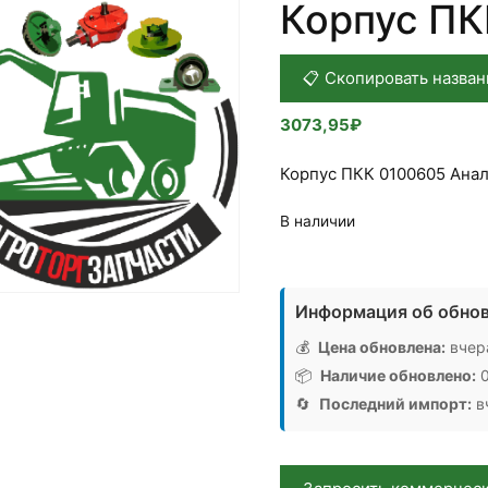
Корпус ПК
📋 Скопировать назван
3073,95
₽
Корпус ПКК 0100605 Анал
В наличии
Количество
товара
Информация об обнов
Корпус
ПКК
💰
Цена обновлена:
вчера
0100605,
📦
Наличие обновлено:
0
Аналог,
🔄
Последний импорт:
вч
РБ