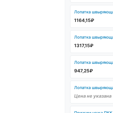
Лопатка швыряющая
1164,15
₽
Лопатка швыряющая
1317,15
₽
Лопатка швыряющая
947,25
₽
Лопатка швыряющая
Цена не указана
Прижим ножа ПКК 0