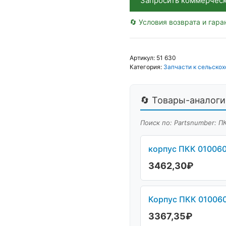
Запросить коммерчес
🔄 Условия возврата и гара
Артикул:
51 630
Категория:
Запчасти к сельскох
🔄 Товары-аналоги 
Поиск по: Partsnumber: П
корпус ПКК 010060
3462,30
₽
Корпус ПКК 010060
3367,35
₽