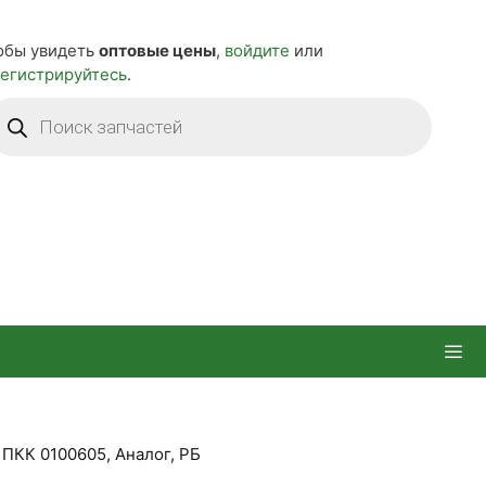
обы увидеть
оптовые цены
,
войдите
или
регистрируйтесь
.
оиск
оваров
 ПКК 0100605, Аналог, РБ