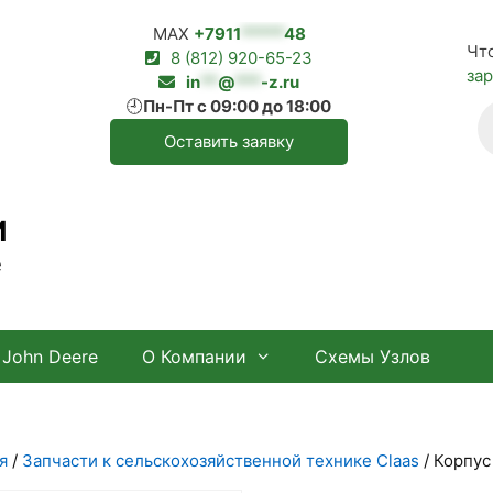
MAX
+7911
*****
48
Чт
8 (812) 920-65-23
за
in
**
@
***
-z.ru
🕘
Пн-Пт с 09:00 до 18:00
П
т
Оставить заявку
И
е
John Deere
О Компании
Схемы Узлов
я
/
Запчасти к сельскохозяйственной технике Claas
/ Корпус