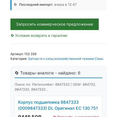
(0009847333)
🔄
Последний импорт:
вчера в 12:47
DL,
Оригинал,
ЕС
Запросить коммерческое предложение
🔄 Условия возврата и гарантии
Артикул:
153 359
Категория:
Запчасти к сельскохозяйственной технике Claas
🔄 Товары-аналоги - найдено: 6
Поиск по: Partsnumber: 9847333 | OEM: 984733,
9847330, 9847332...
Корпус подшипника 9847333
(0009847333) DL Оригинал ЕС 130 751
9446,50
₽
❌ Уточнить у менеджера