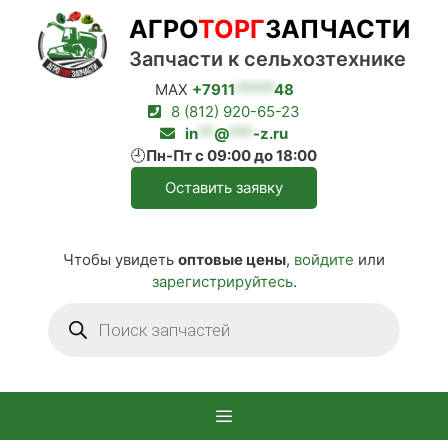
Перейти
АГРО
ТОРГ
ЗАПЧАСТИ
к
содержимому
Запчасти к сельхозтехнике
MAX
+7911
*****
48
8 (812) 920-65-23
in
**
@
***
-z.ru
🕘
Пн-Пт с 09:00 до 18:00
Оставить заявку
Чтобы увидеть
оптовые цены
,
войдите
или
зарегистрируйтесь
.
Поиск
товаров
Меню