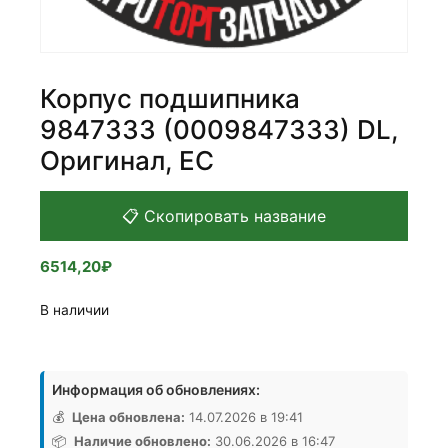
Корпус подшипника
9847333 (0009847333) DL,
Оригинал, ЕС
📋 Скопировать название
6514,20
₽
В наличии
Количество
товара
Информация об обновлениях:
Корпус
подшипника
💰
Цена обновлена:
14.07.2026 в 19:41
9847333
📦
Наличие обновлено:
30.06.2026 в 16:47