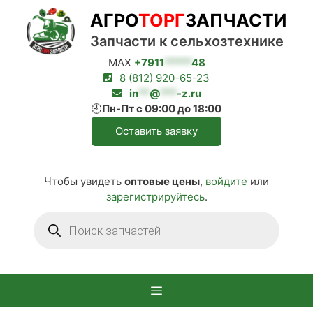
Перейти
АГРО
ТОРГ
ЗАПЧАСТИ
к
содержимому
Запчасти к сельхозтехнике
MAX
+7911
*****
48
8 (812) 920-65-23
in
**
@
***
-z.ru
🕘
Пн-Пт с 09:00 до 18:00
Оставить заявку
Чтобы увидеть
оптовые цены
,
войдите
или
зарегистрируйтесь
.
Поиск
товаров
Меню