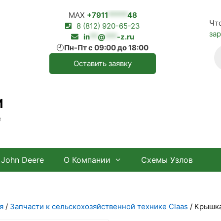
MAX
+7911
*****
48
Чт
8 (812) 920-65-23
за
in
**
@
***
-z.ru
🕘
Пн-Пт с 09:00 до 18:00
П
т
Оставить заявку
И
е
John Deere
О Компании
Схемы Узлов
я
/
Запчасти к сельскохозяйственной технике Claas
/ Крышка