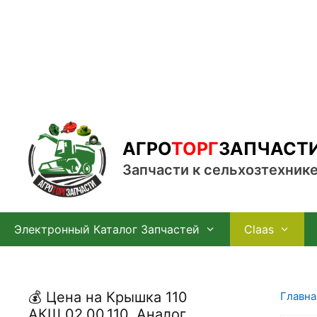
Перейти
к
содержимому
АГРО
ТОРГ
ЗАПЧАСТ
Запчасти к сельхозтехник
Электронный Каталог Запчастей
Claas
💰 Цена на Крышка 110
Главна
АКШ 02.00.110, Аналог,