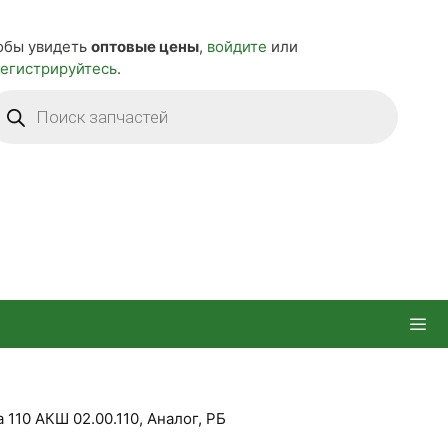
обы увидеть
оптовые цены
,
войдите
или
регистрируйтесь
.
оиск
оваров
 110 АКШ 02.00.110, Аналог, РБ