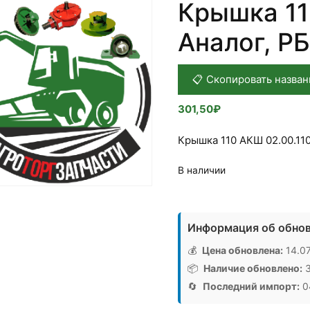
Крышка 11
Аналог, РБ
📋 Скопировать назван
301,50
₽
Крышка 110 АКШ 02.00.11
В наличии
Количество
товара
Информация об обнов
Крышка
110
💰
Цена обновлена:
14.07
АКШ
📦
Наличие обновлено:
3
02.00.110,
🔄
Последний импорт:
04
Аналог,
РБ