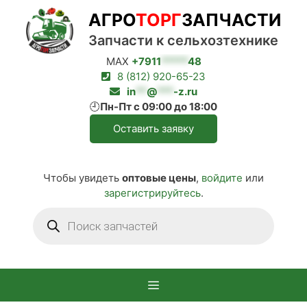
Перейти
АГРО
ТОРГ
ЗАПЧАСТИ
к
содержимому
Запчасти к сельхозтехнике
MAX
+7911
*****
48
8 (812) 920-65-23
in
**
@
***
-z.ru
🕘
Пн-Пт с 09:00 до 18:00
Оставить заявку
Чтобы увидеть
оптовые цены
,
войдите
или
зарегистрируйтесь
.
Поиск
товаров
Меню