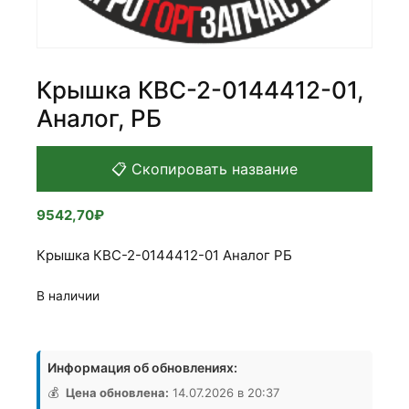
Крышка КВС-2-0144412-01,
Аналог, РБ
📋 Скопировать название
9542,70
₽
Крышка КВС-2-0144412-01 Аналог РБ
В наличии
Количество
товара
Информация об обновлениях:
Крышка
КВС-2-
💰
Цена обновлена:
14.07.2026 в 20:37