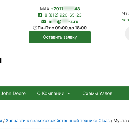
MAX
+7911
*****
48
Чт
8 (812) 920-65-23
за
in
**
@
***
-z.ru
🕘
Пн-Пт с 09:00 до 18:00
П
т
Оставить заявку
И
е
John Deere
О Компании
Схемы Узлов
я
/
Запчасти к сельскохозяйственной технике Claas
/ Муфта 