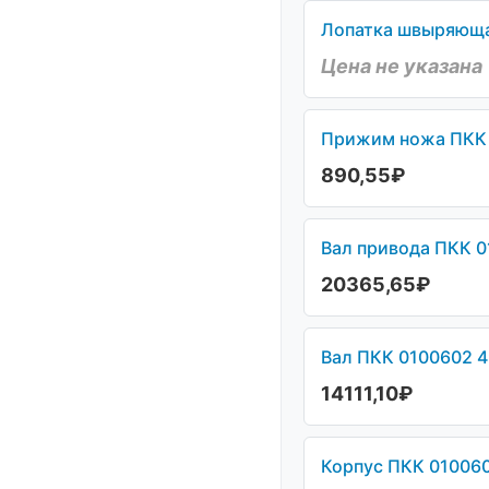
Лопатка швыряющая
Цена не указана
Прижим ножа ПКК 0
890,55
₽
Вал привода ПКК 0
20365,65
₽
Вал ПКК 0100602 4
14111,10
₽
Корпус ПКК 010060