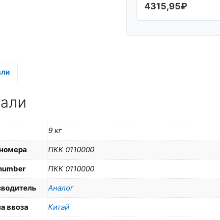
4315,95
₽
али
тали
9 кг
номера
ПКК 0110000
number
ПКК 0110000
зводитель
Аналог
а ввоза
Китай