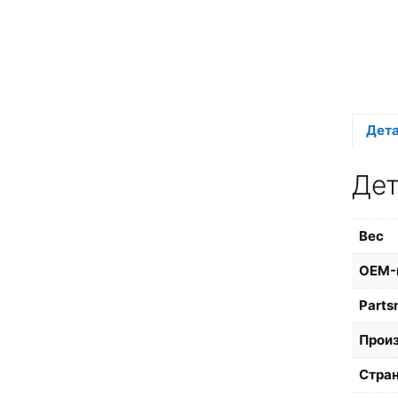
Дет
Де
Вес
OEM-
Parts
Прои
Стран