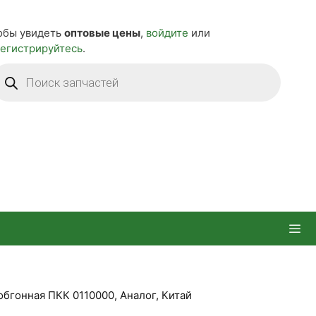
обы увидеть
оптовые цены
,
войдите
или
регистрируйтесь
.
оиск
оваров
обгонная ПКК 0110000, Аналог, Китай