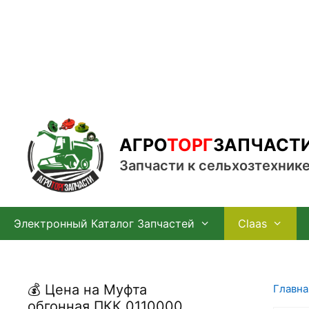
Перейти
к
содержимому
АГРО
ТОРГ
ЗАПЧАСТ
Запчасти к сельхозтехник
Электронный Каталог Запчастей
Claas
💰 Цена на Муфта
Главна
обгонная ПКК 0110000,