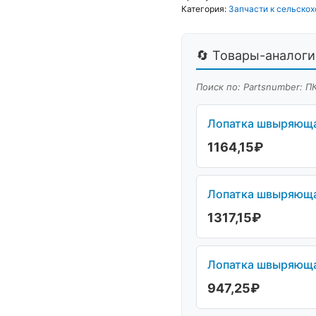
Категория:
Запчасти к сельскох
🔄 Товары-аналоги 
Поиск по: Partsnumber: П
Лопатка швыряющая
1164,15
₽
Лопатка швыряющая
1317,15
₽
Лопатка швыряющая
947,25
₽