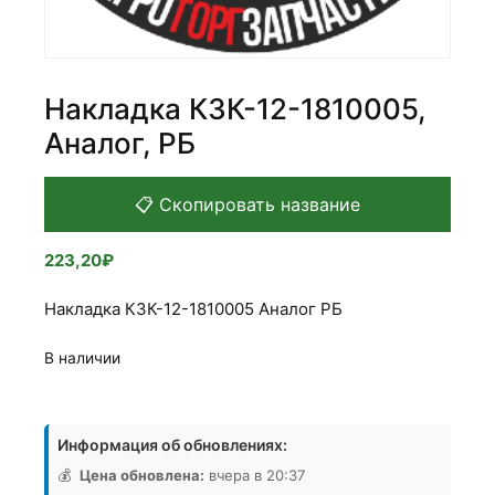
Накладка КЗК-12-1810005,
Аналог, РБ
📋 Скопировать название
223,20
₽
Накладка КЗК-12-1810005 Аналог РБ
В наличии
Количество
товара
Информация об обновлениях:
Накладка
КЗК-12-
💰
Цена обновлена:
вчера в 20:37