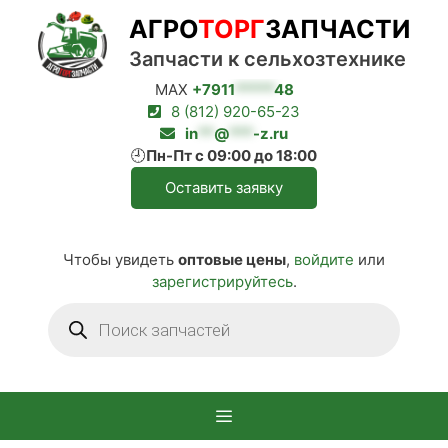
Перейти
АГРО
ТОРГ
ЗАПЧАСТИ
к
содержимому
Запчасти к сельхозтехнике
MAX
+7911
*****
48
8 (812) 920-65-23
in
**
@
***
-z.ru
🕘
Пн-Пт с 09:00 до 18:00
Оставить заявку
Чтобы увидеть
оптовые цены
,
войдите
или
зарегистрируйтесь
.
Поиск
товаров
Меню