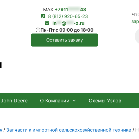
MAX
+7911
*****
48
Чт
8 (812) 920-65-23
за
in
**
@
***
-z.ru
🕘
Пн-Пт с 09:00 до 18:00
П
т
Оставить заявку
И
е
John Deere
О Компании
Схемы Узлов
я
/
Запчасти к импортной сельскохозяйственной технике
/ Н