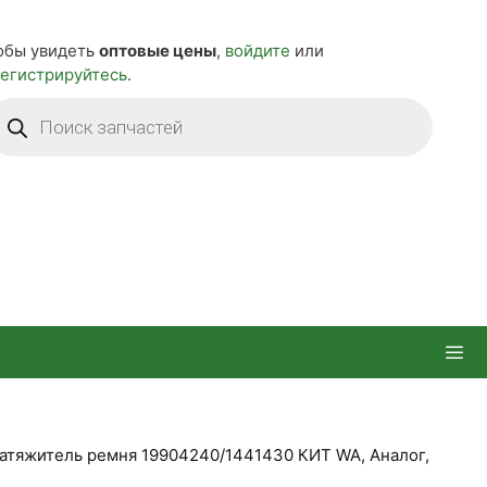
обы увидеть
оптовые цены
,
войдите
или
регистрируйтесь
.
оиск
оваров
атяжитель ремня 19904240/1441430 КИТ WA, Аналог,