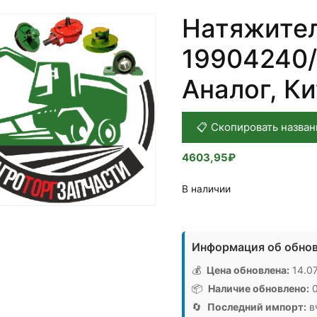
Натяжител
19904240/
Аналог, К
📋 Скопировать назван
4603,95
₽
В наличии
Количество
товара
Информация об обнов
Натяжитель
ремня
💰
Цена обновлена:
14.07
19904240/1441430
📦
Наличие обновлено:
0
КИТ
🔄
Последний импорт:
вч
WA,