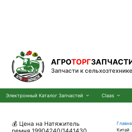
Перейти
к
содержимому
АГРО
ТОРГ
ЗАПЧАСТ
Запчасти к сельхозтехник
Электронный Каталог Запчастей
Claas
💰 Цена на Натяжитель
Главна
Китай
ремня 19904240/1441430