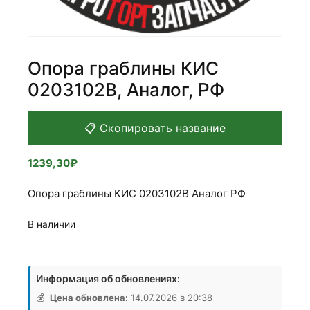
Опора граблины КИС
0203102В, Аналог, РФ
📋 Скопировать название
1239,30
₽
Опора граблины КИС 0203102В Аналог РФ
В наличии
Количество
товара
Информация об обновлениях:
Опора
граблины
💰
Цена обновлена:
14.07.2026 в 20:38