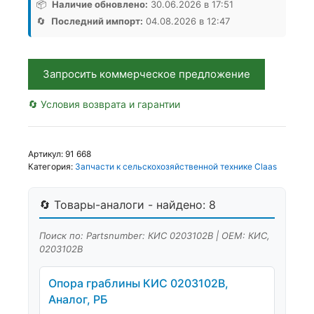
КИС
📦
Наличие обновлено:
30.06.2026 в 17:51
0203102В,
🔄
Последний импорт:
04.08.2026 в 12:47
Аналог,
РФ
Запросить коммерческое предложение
🔄 Условия возврата и гарантии
Артикул:
91 668
Категория:
Запчасти к сельскохозяйственной технике Claas
🔄 Товары-аналоги - найдено: 8
Поиск по: Partsnumber: КИС 0203102В | OEM: КИС,
0203102В
Опора граблины КИС 0203102В,
Аналог, РБ