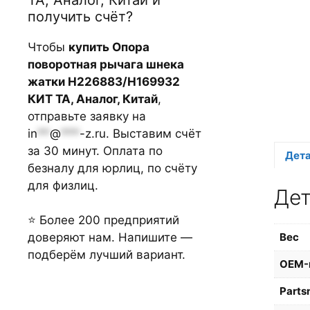
получить счёт?
Чтобы
купить Опора
поворотная рычага шнека
жатки H226883/H169932
КИТ TA, Аналог, Китай
,
отправьте заявку на
in
**
@
***
-z.ru
. Выставим счёт
за 30 минут. Оплата по
Дет
безналу для юрлиц, по счёту
для физлиц.
Де
⭐ Более 200 предприятий
доверяют нам. Напишите —
Вес
подберём лучший вариант.
OEM-
Parts