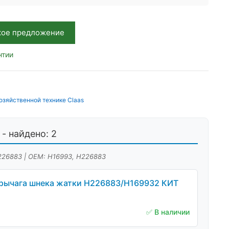
кое предложение
нтии
озяйственной технике Claas
- найдено: 2
H226883 | OEM: H16993, H226883
 рычага шнека жатки H226883/H169932 КИТ
✅ В наличии