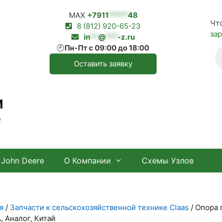
MAX
+7911
*****
48
Чт
8 (812) 920-65-23
за
in
**
@
***
-z.ru
🕘
Пн-Пт с 09:00 до 18:00
П
т
Оставить заявку
И
е
John Deere
О Компании
Схемы Узлов
я
/
Запчасти к сельскохозяйственной технике Claas
/ Опора 
, Аналог, Китай