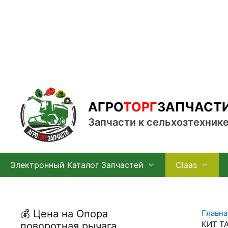
Перейти
к
содержимому
АГРО
ТОРГ
ЗАПЧАСТ
Запчасти к сельхозтехник
Электронный Каталог Запчастей
Claas
💰 Цена на Опора
Главна
КИТ TA
поворотная рычага