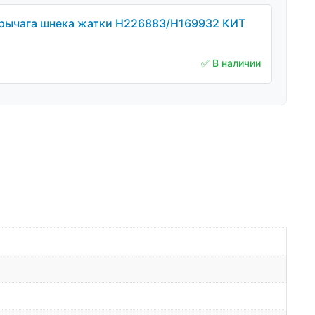
 рычага шнека жатки H226883/H169932 КИТ
✅ В наличии