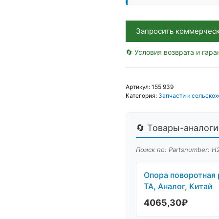
H226883/H169932
КИТ
TA,
Запросить коммерчес
Аналог,
Китай
🔄 Условия возврата и гара
Артикул:
155 939
Категория:
Запчасти к сельскох
🔄 Товары-аналоги 
Поиск по: Partsnumber: 
Опора поворотная
TA, Аналог, Китай
4065,30
₽