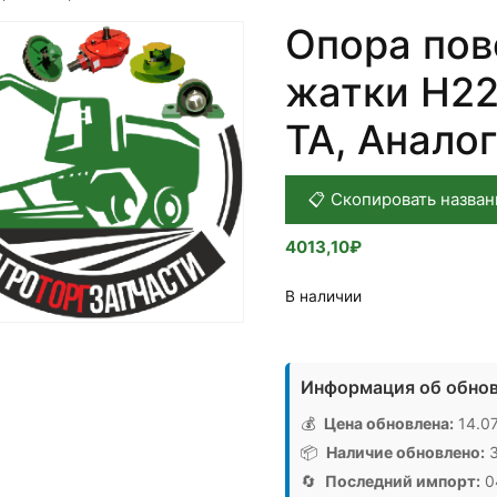
Опора пов
жатки H2
TA, Аналог
📋 Скопировать назван
4013,10
₽
В наличии
Количество
товара
Информация об обнов
Опора
поворотная
💰
Цена обновлена:
14.07
рычага
📦
Наличие обновлено:
3
шнека
🔄
Последний импорт:
04
жатки