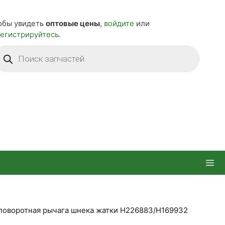
обы увидеть
оптовые цены
,
войдите
или
регистрируйтесь
.
оиск
оваров
поворотная рычага шнека жатки H226883/H169932