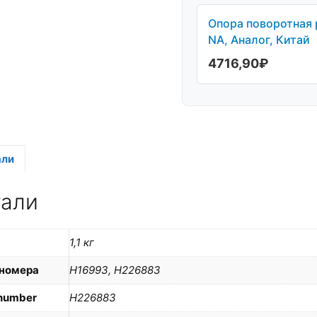
Опора поворотная
NA, Аналог, Китай
4716,90
₽
али
тали
1,1 кг
номера
H16993, H226883
number
H226883