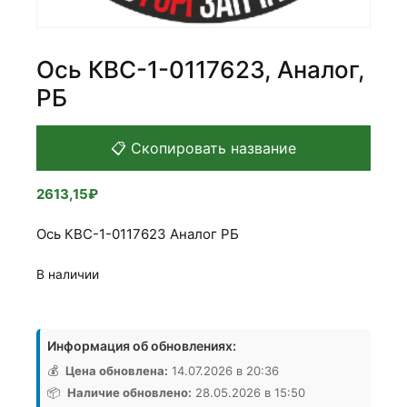
Ось КВС-1-0117623, Аналог,
РБ
📋 Скопировать название
2613,15
₽
Ось КВС-1-0117623 Аналог РБ
В наличии
Количество
товара
Информация об обновлениях:
Ось
КВС-1-
💰
Цена обновлена:
14.07.2026 в 20:36
0117623,
📦
Наличие обновлено:
28.05.2026 в 15:50