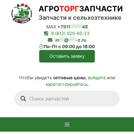
Перейти
АГРО
ТОРГ
ЗАПЧАСТИ
к
содержимому
Запчасти к сельхозтехнике
MAX
+7911
*****
48
8 (812) 920-65-23
in
**
@
***
-z.ru
🕘
Пн-Пт с 09:00 до 18:00
Оставить заявку
Чтобы увидеть
оптовые цены
,
войдите
или
зарегистрируйтесь
.
Поиск
товаров
Меню