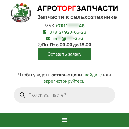
Перейти
АГРО
ТОРГ
ЗАПЧАСТИ
к
содержимому
Запчасти к сельхозтехнике
MAX
+7911
*****
48
8 (812) 920-65-23
in
**
@
***
-z.ru
🕘
Пн-Пт с 09:00 до 18:00
Оставить заявку
Чтобы увидеть
оптовые цены
,
войдите
или
зарегистрируйтесь
.
Поиск
товаров
Меню