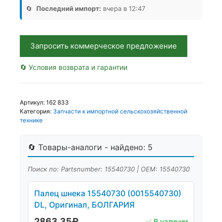
15540730
🔄
Последний импорт:
вчера в 12:47
КИТ
WA,
Аналог,
Запросить коммерческое предложение
Китай
🔄 Условия возврата и гарантии
Артикул:
162 833
Категория:
Запчасти к импортной сельскохозяйственной
технике
🔄 Товары-аналоги - найдено: 5
Поиск по: Partsnumber: 15540730 | OEM: 15540730
Палец шнека 15540730 (0015540730)
DL, Оригинал, БОЛГАРИЯ
2863,35
₽
✅ В наличии