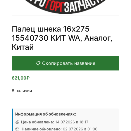
Палец шнека 16х275
15540730 КИТ WA, Аналог,
Китай
📋 Скопировать название
621,00
₽
В наличии
Количество
товара
Информация об обновлениях:
Палец
шнека
💰
Цена обновлена:
14.07.2026 в 18:17
16х275
📦
Наличие обновлено:
02.07.2026 в 01:06