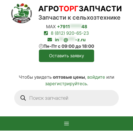
Перейти
АГРО
ТОРГ
ЗАПЧАСТИ
к
содержимому
Запчасти к сельхозтехнике
MAX
+7911
*****
48
8 (812) 920-65-23
in
**
@
***
-z.ru
🕘
Пн-Пт с 09:00 до 18:00
Оставить заявку
Чтобы увидеть
оптовые цены
,
войдите
или
зарегистрируйтесь
.
Поиск
товаров
Меню