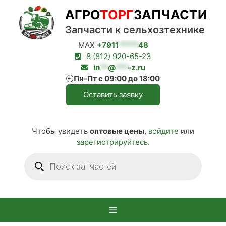
Перейти
АГРО
ТОРГ
ЗАПЧАСТИ
к
содержимому
Запчасти к сельхозтехнике
MAX
+7911
*****
48
8 (812) 920-65-23
in
**
@
***
-z.ru
🕘
Пн-Пт с 09:00 до 18:00
Оставить заявку
Чтобы увидеть
оптовые цены
,
войдите
или
зарегистрируйтесь
.
Поиск
товаров
Меню