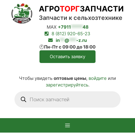
Перейти
АГРО
ТОРГ
ЗАПЧАСТИ
к
содержимому
Запчасти к сельхозтехнике
MAX
+7911
*****
48
8 (812) 920-65-23
in
**
@
***
-z.ru
🕘
Пн-Пт с 09:00 до 18:00
Оставить заявку
Чтобы увидеть
оптовые цены
,
войдите
или
зарегистрируйтесь
.
Поиск
товаров
Меню