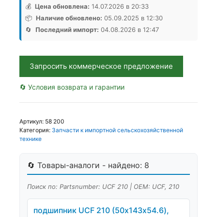
UCF
💰
Цена обновлена:
14.07.2026 в 20:33
210
📦
Наличие обновлено:
05.09.2025 в 12:30
(50х143х54.6),
🔄
Последний импорт:
04.08.2026 в 12:47
Аналог,
Китай
Запросить коммерческое предложение
🔄 Условия возврата и гарантии
Артикул:
58 200
Категория:
Запчасти к импортной сельскохозяйственной
технике
🔄 Товары-аналоги - найдено: 8
Поиск по: Partsnumber: UCF 210 | OEM: UCF, 210
подшипник UCF 210 (50х143х54.6),