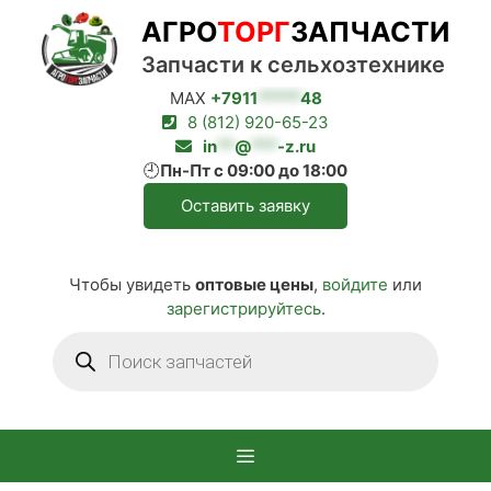
Перейти
АГРО
ТОРГ
ЗАПЧАСТИ
к
содержимому
Запчасти к сельхозтехнике
MAX
+7911
*****
48
8 (812) 920-65-23
in
**
@
***
-z.ru
🕘
Пн-Пт с 09:00 до 18:00
Оставить заявку
Чтобы увидеть
оптовые цены
,
войдите
или
зарегистрируйтесь
.
Поиск
товаров
Меню