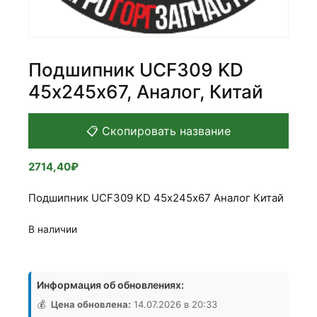
Подшипник UCF309 KD
45х245х67, Аналог, Китай
📋 Скопировать название
2714,40
₽
Подшипник UCF309 KD 45х245х67 Аналог Китай
В наличии
Количество
товара
Информация об обновлениях:
Подшипник
UCF309
💰
Цена обновлена:
14.07.2026 в 20:33