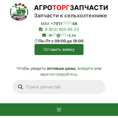
Перейти
АГРО
ТОРГ
ЗАПЧАСТИ
к
содержимому
Запчасти к сельхозтехнике
MAX
+7911
*****
48
8 (812) 920-65-23
in
**
@
***
-z.ru
🕘
Пн-Пт с 09:00 до 18:00
Оставить заявку
Чтобы увидеть
оптовые цены
,
войдите
или
зарегистрируйтесь
.
Поиск
товаров
Меню