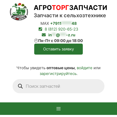
Перейти
АГРО
ТОРГ
ЗАПЧАСТИ
к
содержимому
Запчасти к сельхозтехнике
MAX
+7911
*****
48
8 (812) 920-65-23
in
**
@
***
-z.ru
🕘
Пн-Пт с 09:00 до 18:00
Оставить заявку
Чтобы увидеть
оптовые цены
,
войдите
или
зарегистрируйтесь
.
Поиск
товаров
Меню