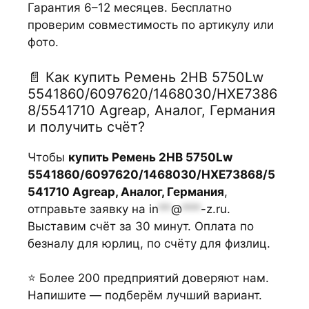
Гарантия 6–12 месяцев. Бесплатно
проверим совместимость по артикулу или
фото.
📄 Как купить Ремень 2НВ 5750Lw
5541860/6097620/1468030/HXE7386
8/5541710 Agreap, Аналог, Германия
и получить счёт?
Чтобы
купить Ремень 2НВ 5750Lw
5541860/6097620/1468030/HXE73868/5
541710 Agreap, Аналог, Германия
,
отправьте заявку на
in
**
@
***
-z.ru
.
Выставим счёт за 30 минут. Оплата по
безналу для юрлиц, по счёту для физлиц.
⭐ Более 200 предприятий доверяют нам.
Напишите — подберём лучший вариант.