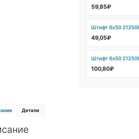
59,85
₽
Штифт 6х50 212508
49,05
₽
Штифт 6х50 212508
100,80
₽
сание
Детали
исание