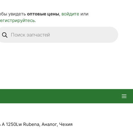
обы увидеть
оптовые цены
,
войдите
или
регистрируйтесь
.
оиск
оваров
 А 1250Lw Rubena, Аналог, Чехия