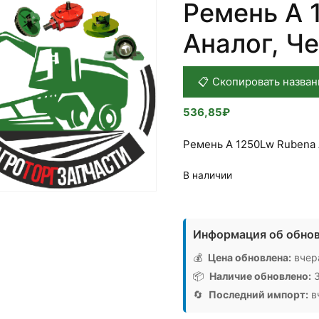
Ремень А 
Аналог, Ч
📋 Скопировать назван
536,85
₽
Ремень А 1250Lw Rubena 
В наличии
Количество
товара
Информация об обнов
Ремень
А
💰
Цена обновлена:
вчера
1250Lw
📦
Наличие обновлено:
3
Rubena,
🔄
Последний импорт:
вч
Аналог,
Чехия