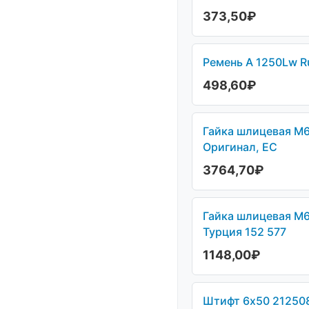
373,50
₽
Ремень А 1250Lw R
498,60
₽
Гайка шлицевая М6
Оригинал, ЕС
3764,70
₽
Гайка шлицевая М6
Турция 152 577
1148,00
₽
Штифт 6х50 212508