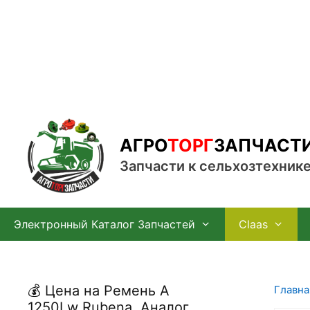
Перейти
к
содержимому
АГРО
ТОРГ
ЗАПЧАСТ
Запчасти к сельхозтехник
Электронный Каталог Запчастей
Claas
💰 Цена на Ремень А
Главна
1250Lw Rubena, Аналог,