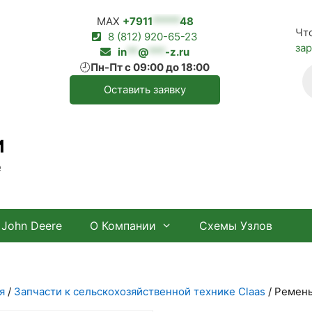
MAX
+7911
*****
48
Чт
8 (812) 920-65-23
за
in
**
@
***
-z.ru
🕘
Пн-Пт с 09:00 до 18:00
П
т
Оставить заявку
И
е
John Deere
О Компании
Схемы Узлов
я
/
Запчасти к сельскохозяйственной технике Claas
/ Ремень