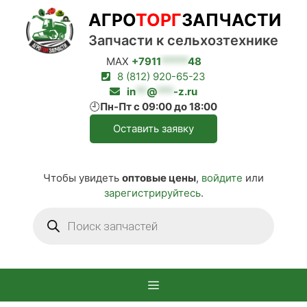
Перейти
АГРО
ТОРГ
ЗАПЧАСТИ
к
содержимому
Запчасти к сельхозтехнике
MAX
+7911
*****
48
8 (812) 920-65-23
in
**
@
***
-z.ru
🕘
Пн-Пт с 09:00 до 18:00
Оставить заявку
Чтобы увидеть
оптовые цены
,
войдите
или
зарегистрируйтесь
.
Поиск
товаров
Меню