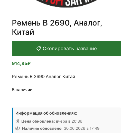
Ремень B 2690, Аналог,
Китай
📋 Скопировать название
914,85
₽
Ремень B 2690 Аналог Китай
В наличии
Количество
товара
Информация об обновлениях:
Ремень
B
💰
Цена обновлена:
вчера в 20:36
2690,
📦
Наличие обновлено:
30.06.2026 в 17:49