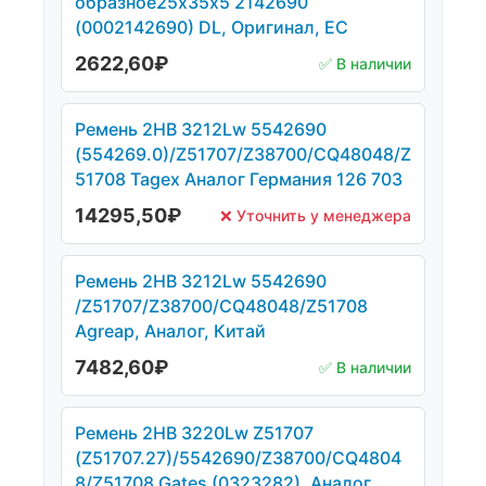
образное25х35х5 2142690
(0002142690) DL, Оригинал, ЕС
2622,60
₽
✅ В наличии
Ремень 2HB 3212Lw 5542690
(554269.0)/Z51707/Z38700/CQ48048/Z
51708 Tagex Аналог Германия 126 703
14295,50
₽
❌ Уточнить у менеджера
Ремень 2HB 3212Lw 5542690
/Z51707/Z38700/CQ48048/Z51708
Agreap, Аналог, Китай
7482,60
₽
✅ В наличии
Ремень 2НВ 3220Lw Z51707
(Z51707.27)/5542690/Z38700/CQ4804
8/Z51708 Gates (0323282), Аналог,