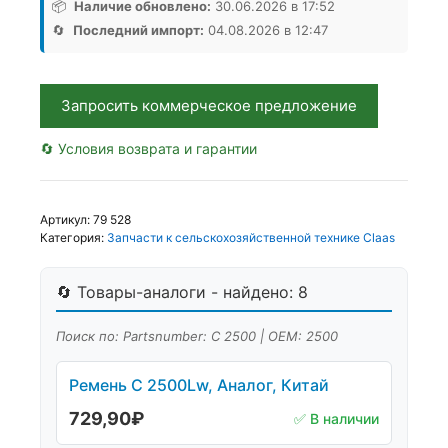
2500Lw
📦
Наличие обновлено:
30.06.2026 в 17:52
Rubena,
🔄
Последний импорт:
04.08.2026 в 12:47
Аналог,
Чехия
Запросить коммерческое предложение
🔄 Условия возврата и гарантии
Артикул:
79 528
Категория:
Запчасти к сельскохозяйственной технике Claas
🔄 Товары-аналоги - найдено: 8
Поиск по: Partsnumber: С 2500 | OEM: 2500
Ремень С 2500Lw, Аналог, Китай
729,90
₽
✅ В наличии