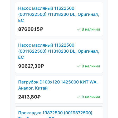
Насос масляный 11622500
(0011622500) /11318230 DL, Оригинал,
ЕС
87609,15
₽
✅ В наличии
Насос масляный 11622500
(0011622500) /11318230 DL, Оригинал,
ЕС
90627,30
₽
✅ В наличии
Патрубок D100х120 1425000 КИТ WA,
Аналог, Китай
2413,80
₽
✅ В наличии
Прокладка 19872500 (0019872500)