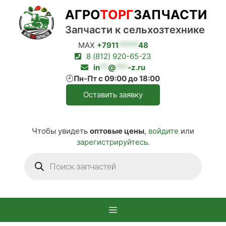
Перейти
АГРО
ТОРГ
ЗАПЧАСТИ
к
содержимому
Запчасти к сельхозтехнике
MAX
+7911
*****
48
8 (812) 920-65-23
in
**
@
***
-z.ru
🕘
Пн-Пт с 09:00 до 18:00
Оставить заявку
Чтобы увидеть
оптовые цены
,
войдите
или
зарегистрируйтесь
.
Поиск
товаров
Меню