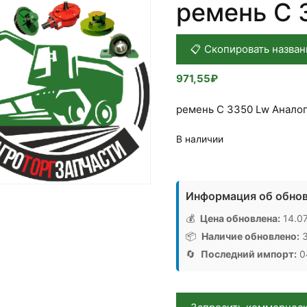
ремень С 
📋 Скопировать назван
971,55
₽
ремень С 3350 Lw Аналог
В наличии
Количество
товара
Информация об обнов
ремень
С
💰
Цена обновлена:
14.07
3350Lw,
📦
Наличие обновлено:
3
Аналог,
🔄
Последний импорт:
04
Китай