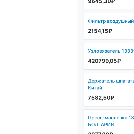
9645,30
₽
Фильтр воздушный 
2154,15
₽
Узловязатель 1333
420799,05
₽
Держатель шпагата
Китай
7582,50
₽
Пресс-масленка 13
БОЛГАРИЯ