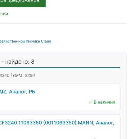
кое предложение
нтии
озяйственной технике Claas
- найдено: 8
 3350 | OEM: 3350
IZ, Аналог, РБ
✅ В наличии
F3240 11063350 (0011063350) MANN, Аналог,