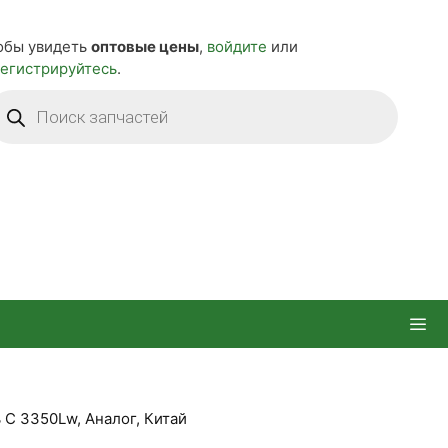
обы увидеть
оптовые цены
,
войдите
или
регистрируйтесь
.
оиск
оваров
 С 3350Lw, Аналог, Китай