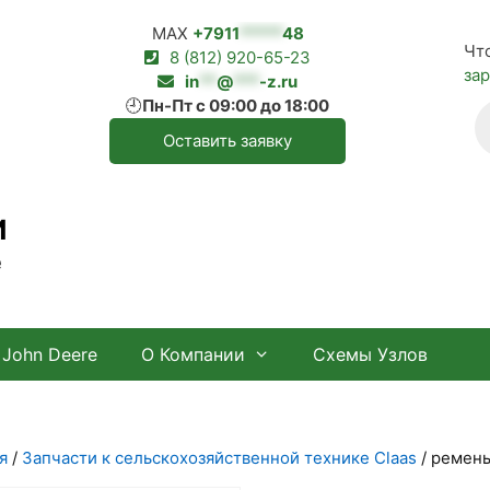
MAX
+7911
*****
48
Чт
8 (812) 920-65-23
за
in
**
@
***
-z.ru
🕘
Пн-Пт с 09:00 до 18:00
П
т
Оставить заявку
И
е
John Deere
О Компании
Схемы Узлов
я
/
Запчасти к сельскохозяйственной технике Claas
/ ремень