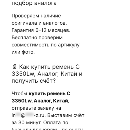
подбор аналога
Проверяем наличие
оригинала и аналогов.
Гарантия 6–12 месяцев.
Бесплатно проверим
совместимость по артикулу
или фото.
📄 Как купить ремень С
3350Lw, Аналог, Китай и
получить счёт?
Чтобы
купить ремень С
3350Lw, Аналог, Китай
,
отправьте заявку на
in
**
@
***
-z.ru
. Выставим счёт
за 30 минут. Оплата по
безналу для юрлиц, по счёту